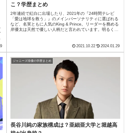
こ？学歴まとめ
2年連続で紅白に出場したり、2021年の『24時間テレビ
「愛は地球を救う」』のメインパーソナリティに選ばれる
など、名実ともに人気のKing & Prince。リーダーを務める
ら
岸優太は天然で優しい人柄だと言われています。明るくグ
ー
ループを引っ...
フ
29
2021.10.22
2024.01.29
ジャニーズ俳優の学歴まとめ
長谷川純の家族構成は？亜細亜大学と堀越高