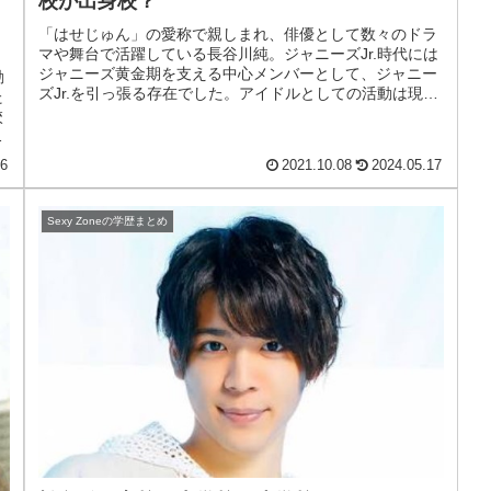
校が出身校？
「はせじゅん」の愛称で親しまれ、俳優として数々のドラ
マや舞台で活躍している長谷川純。ジャニーズJr.時代には
ジャニーズ黄金期を支える中心メンバーとして、ジャニー
動
ズJr.を引っ張る存在でした。アイドルとしての活動は現在
た
は行っておらず、音楽番組...
校
ど
06
2021.10.08
2024.05.17
Sexy Zoneの学歴まとめ