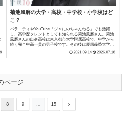
菊池風磨の大学・高校・中学校・小学校はど
こ？
バラエティやYouTube「ジャにのちゃんねる」でも活躍
ス
し、高学歴タレントとしても知られる菊池風磨さん。菊池
風磨さんの出身高校は東京都市大学附属高校で、中学から
本
続く完全中高一貫の男子校です。その後は慶應義塾大学総
ラ
合政策学部（SFC）へ進学し...
29
2021.09.14
2026.07.18
のページ
次
8
9
…
15
へ