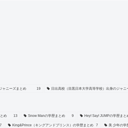
ジャニーズまとめ
19
日出高校（目黒日本大学高等学校）出身のジャニ
まとめ
13
Snow Manの学歴まとめ
9
Hey! Say! JUMPの学歴まと
7
King&Prince（キングアンドプリンス）の学歴まとめ
7
美 少年の学