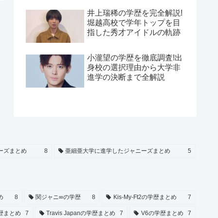
井上瑞稀の学歴を完全解説!
堀越高校で学年トップを目
指した秀才アイドルの軌跡
小瀧望の学歴を徹底調査!出
身校の選択理由から大学非
進学の決断まで全解説
ーズまとめ
8
亜細亜大学に進学したジャニーズまとめ
5
め
8
関ジャニ∞の学歴
8
Kis-My-Ft2の学歴まとめ
7
歴まとめ
7
Travis Japanの学歴まとめ
7
V6の学歴まとめ
7