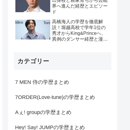
出身校と農家育ちから芸能
界へ進んだ経歴とエピソー
ド
高橋海人の学歴を徹底解
説！堀越高校で学年1位の
秀才からKing&Princeへ、
異例のダンサー経歴と漫画
家デビューの軌跡
カテゴリー
7 MEN 侍の学歴まとめ
7ORDER(Love-tune)の学歴まとめ
Aぇ! groupの学歴まとめ
Hey! Say! JUMPの学歴まとめ