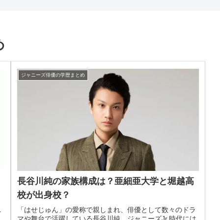
め
ジャニーズ俳優の学歴まとめ
長谷川純の家族構成は？亜細亜大学と堀越高
校が出身校？
ニ
「はせじゅん」の愛称で親しまれ、俳優として数々のドラ
と
マや舞台で活躍している長谷川純。ジャニーズJr.時代には