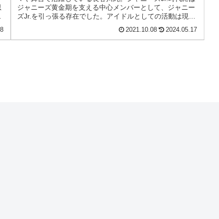
思
ジャニーズ黄金期を支える中心メンバーとして、ジャニー
。
ズJr.を引っ張る存在でした。アイドルとしての活動は現在
は行っておらず、音楽番組...
28
2021.10.08
2024.05.17