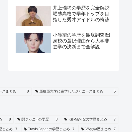
井上瑞稀の学歴を完全解説!
堀越高校で学年トップを目
指した秀才アイドルの軌跡
小瀧望の学歴を徹底調査!出
身校の選択理由から大学非
進学の決断まで全解説
ーズまとめ
8
亜細亜大学に進学したジャニーズまとめ
5
め
8
関ジャニ∞の学歴
8
Kis-My-Ft2の学歴まとめ
7
歴まとめ
7
Travis Japanの学歴まとめ
7
V6の学歴まとめ
7