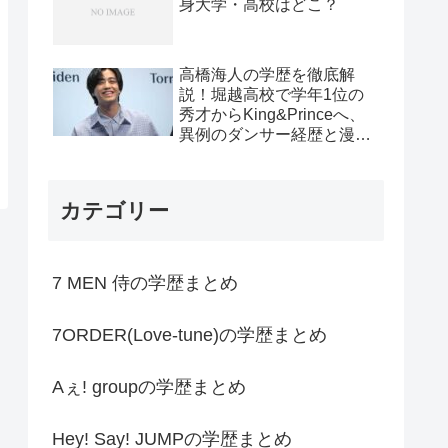
身大学・高校はどこ？
高橋海人の学歴を徹底解
説！堀越高校で学年1位の
秀才からKing&Princeへ、
異例のダンサー経歴と漫画
家デビューの軌跡
カテゴリー
7 MEN 侍の学歴まとめ
7ORDER(Love-tune)の学歴まとめ
Aぇ! groupの学歴まとめ
Hey! Say! JUMPの学歴まとめ