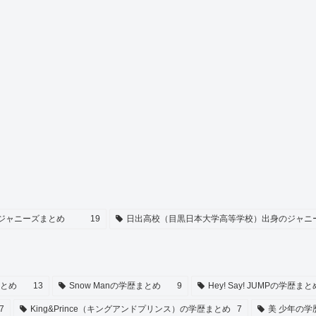
ジャニーズまとめ
19
日出高校（目黒日本大学高等学校）出身のジャニ
まとめ
13
Snow Manの学歴まとめ
9
Hey! Say! JUMPの学歴まと
7
King&Prince（キングアンドプリンス）の学歴まとめ
7
美 少年の学