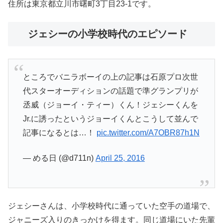
住所は東京都立川市曙町3丁目23-1です。
ジェシーの小学校時代のエピソード
ところでバニラボーイの上の記事は石原プロ次世
代スターオーディションの話題で準グランプリが
丞威（ジョーイ・ティー）くん！ジェシーくんを
Jr.に誘ったというジョーイくんとこうして並んで
記事になるとは…！
pic.twitter.com/A7OBR87h1N
— める日 (@d711n)
April 25, 2016
ジェシーさんは、小学校時代に通っていた空手の道場で、
ジャニーズ入りのきっかけを得ます。同じ道場にいた先輩