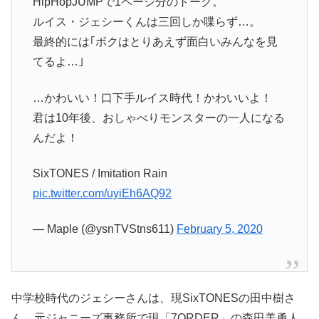
HipHopJUMPで1ページ分のトーク。
ルイス・ジェシーくんは三回しか喋らず…。
最終的には｢ボクはとりあえず面白いみんなを見
てるよ…｣
…かわいい！口下手ルイス時代！かわいいよ！
君は10年後、おしゃべりモンスターの一人になる
んだよ！
SixTONES / Imitation Rain
pic.twitter.com/uyiEh6AQ92
— Maple (@ysnTVStns611)
February 5, 2020
中学校時代のジェシーさんは、現SixTONESの田中樹さ
ん、元ジャニーズ事務所で現「7ORDER」の森田美勇人