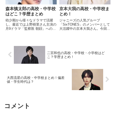
森本慎太郎の高校・中学校
京本大我の高校・中学校ま
はどこ？学歴まとめ
とめ！
幼少期から様々なドラマで活躍
ジャニーズの人気グループ
し、最近では上野樹里さん主演の
「SixTONES」のメンバーとして
月9ドラマ「監察医 朝顔」への出
大活躍中の京本大我さん。今回
演でも話題のSixTONES森本慎太
は、そんな京本大我さんの学歴に
郎さん。今回はそんな森本慎太郎
ついてご紹介します。京本大我の
さんにの学歴についてまとめま
家族構成ノンストップのきょもパ
す。森本慎太郎の家族構成みんな
パ！息子さんがジャニーズで！と
SixTONESの森本慎太...
設楽さんから！SixTONESの...
二宮和也の高校・中学校・小学校はど
こ？学歴まとめ！
大西流星の高校・中学校まとめ！偏差
値・学生時代は？
コメント