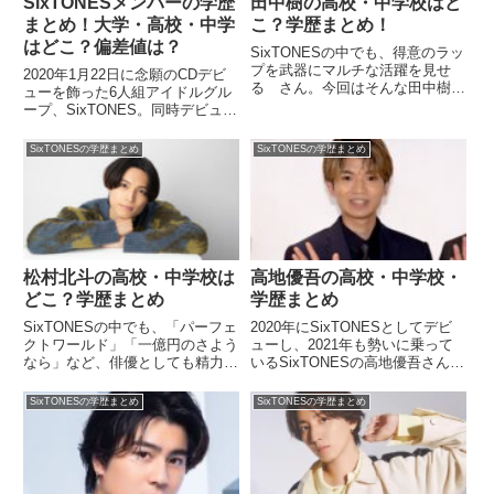
SixTONESメンバーの学歴
田中樹の高校・中学校はど
まとめ！大学・高校・中学
こ？学歴まとめ！
はどこ？偏差値は？
SixTONESの中でも、得意のラッ
プを武器にマルチな活躍を見せ
2020年1月22日に念願のCDデビ
る さん。今回はそんな田中樹さ
ューを飾った6人組アイドルグル
んの学歴についてまとめてみま
ープ、SixTONES。同時デビュー
す。田中樹の家族構成“息子みん
を果たしたSnow Manと共に、初
なそうなの？”って松崎しげるさ
週売り上げ132.8万枚を記録し、
SixTONESの学歴まとめ
SixTONESの学歴まとめ
んに聞かれてる？家族構成を知っ
史上初のデビューシングル初週で
てたのか、放送されてないとこ...
ミリオンを達成した華々しい実績
をもつグ...
松村北斗の高校・中学校は
高地優吾の高校・中学校・
どこ？学歴まとめ
学歴まとめ
SixTONESの中でも、「パーフェ
2020年にSixTONESとしてデビ
クトワールド」「一億円のさよう
ューし、2021年も勢いに乗って
なら」など、俳優としても精力的
いるSixTONESの高地優吾さん。
に活動している松村北斗さん。今
今回はそんな高地優吾さんの学歴
回は松村北斗さんの学歴について
についてまとめてみます。高地優
SixTONESの学歴まとめ
SixTONESの学歴まとめ
まとめてみます。松村北斗の家族
吾の家族構成高地優吾(23) 神奈川
構成松村北斗くん、23歳のお誕
県出身 175cm 美容師の兄有 A
生日おめでとう！「夜空の...
型...